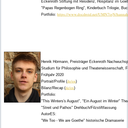
Eckenroth Stiftung mit Residenz, Hospitanz im Goet
"Papas Regenbogen Ring", Kinderbuch Trilogie, Buc
https://www.docdroid.net/UMN7igN/hannah-w
Portfolio:
Henrik Hörmann, Preisträger Eckenroth Nachwuchs
Studium für Philosophie und Theaterwissenschaft, Fr
Frühjahr 2020
de/en
Portrait/Profile (
)
de/en
Bilanz/Recap (
)
Portfolio:
"This Winters's August", "Ein August im Winter" The
"Streit und Pathos"
Drehbuch/Filzstiftfassung
AutorES:
"We Too - We are Goethe" historische Dramaserie