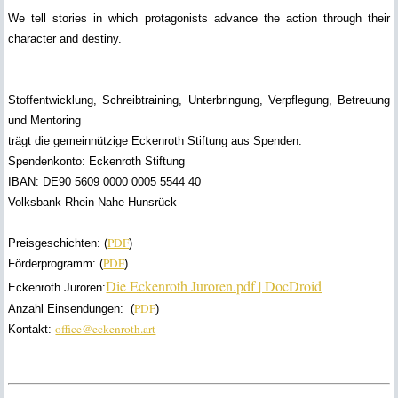
We tell stories in which protagonists advance the action through their
character and destiny.
Stoffentwicklung, Schreibtraining, Unterbringung, Verpflegung, Betreuung
und Mentoring
trägt die gemeinnützige Eckenroth Stiftung aus Spenden:
Spendenkonto: Eckenroth Stiftung
IBAN: DE90 5609 0000 0005 5544 40
Volksbank Rhein Nahe Hunsrück
PDF
Preisgeschichten: (
)
PDF
Förderprogramm:
(
)
Die Eckenroth Juroren.pdf | DocDroid
Eckenroth Juroren:
PDF
Anzahl Einsendungen:
(
)
office@eckenroth.art
Kontakt: