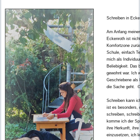
Schreiben in Ecke
Am Anfang meiner 
Eckenroth ist nich
Komfortzone zurüc
Schule, einfach Te
mich als Individu
Beliebigkeit. Das 
gewohnt war. Ich w
Geschriebene als 
die Sache geht. ©
Schreiben kann ich
ist es besonders,
schreiben, schreib
komme ich der Spr
ihre Herkunft, ihr
einzusetzen, ich l