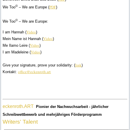
©
PDF
We Too
– We are Europe (
)
©
We Too
– We are Europe:
Video
I am Hannah (
)
Video
Mein Name ist Hannah (
)
Video
Me Ilamo Leire (
)
Video
I am Madeleine (
)
link
Give your signature, prove your solidarity: (
)
office@eckenroth.art
Kontakt:
eckenroth.ART
Pionier der Nachwuchsarbeit - jährlicher
Schreibwettbewerb und mehrjähriges Förderprogramm
Writers' Talent