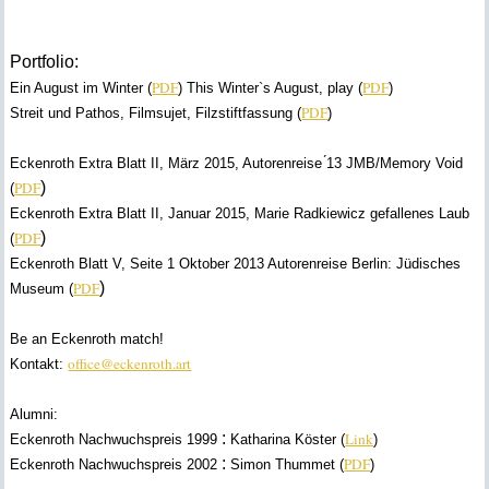
Portfolio:
PDF
PDF
Ein August im Winter (
) This Winter`s August, play (
)
PDF
Streit und Pathos, Filmsujet, Filzstiftfassung (
)
Eckenroth Extra Blatt II, März 2015
, Autorenreise ́13 JMB/Memory Void
PDF
)
(
Eckenroth Extra Blatt II, Januar 2015
,
Marie Radkiewicz
gefallenes Laub
PDF
)
(
Eckenroth Blatt V, Seite 1 Oktober 2013
Autorenreise Berlin: Jüdisches
PDF
)
Museum
(
Be an Eckenroth match!
office@eckenroth.art
Kontakt:
Alumni:
:
Link
Eckenroth Nachwuchspreis 1999
Katharina Köster (
)
:
PDF
Eckenroth Nachwuchspreis 2002
Simon Thummet (
)