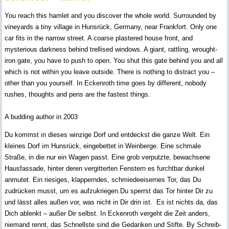
You reach this hamlet and you discover the whole world. Surrounded by
vineyards a tiny village in Hunsrück, Germany, near Frankfort. Only one
car fits in the narrow street. A coarse plastered house front, and
mysterious darkness behind trellised windows. A giant, rattling, wrought-
iron gate, you have to push to open. You shut this gate behind you and all
which is not within you leave outside. There is nothing to distract you –
other than you yourself. In Eckenroth time goes by different, nobody
rushes, thoughts and pens are the fastest things.
A budding author in 2003
Du kommst in dieses winzige Dorf und entdeckst die ganze Welt. Ein
kleines Dorf im Hunsrück, eingebettet in Weinberge. Eine schmale
Straße, in die nur ein Wagen passt. Eine grob verputzte, bewachsene
Hausfassade, hinter deren vergitterten Fenstern es furchtbar dunkel
anmutet. Ein riesiges, klapperndes, schmiedeeisernes Tor, das Du
zudrücken musst, um es aufzukriegen.Du sperrst das Tor hinter Dir zu
und lässt alles außen vor, was nicht in Dir drin ist. Es ist nichts da, das
Dich ablenkt – außer Dir selbst. In Eckenroth vergeht die Zeit anders,
niemand rennt, das Schnellste sind die Gedanken und Stifte. By Schreib-