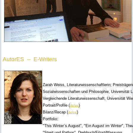
AutorES -- E-Writers
Zarah Weiss, Literaturwissenschaftlerin; Preisträg
Sozialwissenschaften und Philosophie, Universität
Vergleichende Literaturwissenschaft, Universität Wi
de/en
Portrait/Profile (
)
de/en
Bilanz/Recap (
)
Portfolio:
"This Winter`s August", "Ein August im Winter", The
"Streit und Pathos", Drehbuch/Filzstiftfassung