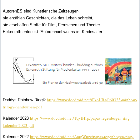
AutorenES sind Künstlerische Zeitzeugen,
sie erzählen Geschichten, die das Leben schreibt,
sie erschaffen Stoffe für Film, Fernsehen und Theater.
Eckenroth entdeckt `Autorennachwuchs im Kindesalter`.
https://www.docdroid.net/iPkoUBa/060323-rainbow-
Daddys Rainbow Ring©
trilogy-handout-en-pdf
https://www.docdroid.net/TqvIH1p/papas-regenbogen-ring-
Kalender 2023
kalender-2023-pdf
https://www.docdroid.net/AmgWpze/papas-regenbogen-ring-
Kalender 2022