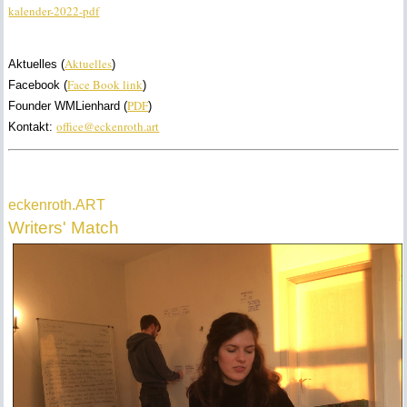
kalender-2022-pdf
Aktuelles
Aktuelles (
)
Face Book link
Facebook (
)
PDF
Founder WMLienhard (
)
office@eckenroth.art
Kontakt:
eckenroth.ART
Writers' Match