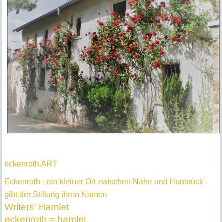
eckenroth.ART
Eckenroth - ein kleiner Ort zwischen Nahe und Hunsrück -
gibt der Stiftung ihren Namen
Writers' Hamlet
eckenroth = hamlet