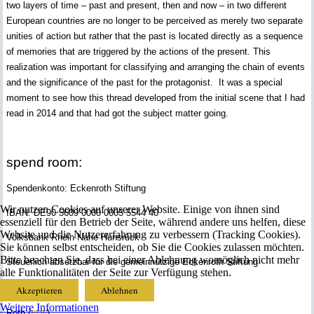
two layers of time – past and present, then and now – in two different
European countries are no longer to be perceived as merely two separate
unities of action but rather that the past is located directly as a sequence
of memories that are triggered by the actions of the present. This
realization was important for classifying and arranging the chain of events
and the significance of the past for the protagonist. It was a special
moment to see how this thread developed from the initial scene that I had
read in 2014 and that had got the subject matter going.
spend room:
Spendenkonto: Eckenroth Stiftung
Wir nutzen Cookies auf unserer Website. Einige von ihnen sind
IBAN: DE90 5609 0000 0005 5544 40
essenziell für den Betrieb der Seite, während andere uns helfen, diese
Website und die Nutzererfahrung zu verbessern (Tracking Cookies).
Volksbank Rhein Nahe Hunsrück
Sie können selbst entscheiden, ob Sie die Cookies zulassen möchten.
Bitte beachten Sie, dass bei einer Ablehnung womöglich nicht mehr
Steuerlich absetzbar für die gemeinnützige Eckenroth Stiftung
alle Funktionalitäten der Seite zur Verfügung stehen.
Grußworte
Akzeptieren
Ablehnen
Weitere Informationen
PDF
Roth (
)